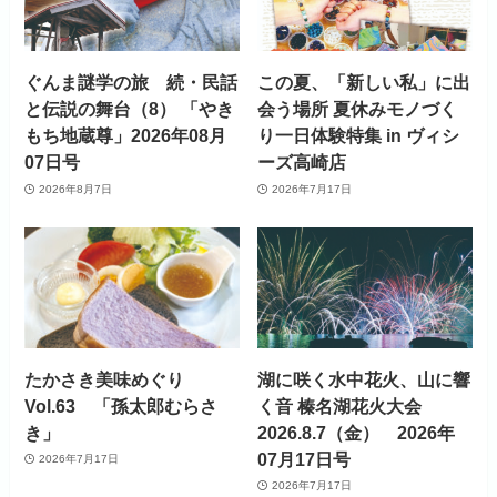
ぐんま謎学の旅 続・民話
この夏、「新しい私」に出
と伝説の舞台（8） 「やき
会う場所 夏休みモノづく
もち地蔵尊」2026年08月
り一日体験特集 in ヴィシ
07日号
ーズ高崎店
2026年8月7日
2026年7月17日
たかさき美味めぐり
湖に咲く水中花火、山に響
Vol.63 「孫太郎むらさ
く音 榛名湖花火大会
き」
2026.8.7（金） 2026年
07月17日号
2026年7月17日
2026年7月17日