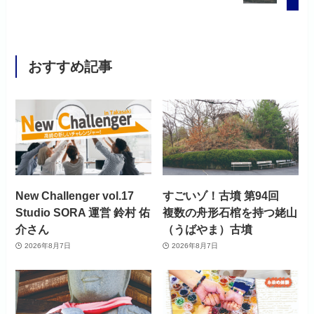
おすすめ記事
New Challenger vol.17
すごいゾ！古墳 第94回
Studio SORA 運営 鈴村 佑
複数の舟形石棺を持つ姥山
介さん
（うばやま）古墳
2026年8月7日
2026年8月7日