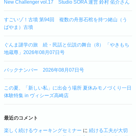
New Challenger vol.17 Studio SORA 運営 鈴村 佑介さん
すごいゾ！古墳 第94回 複数の舟形石棺を持つ姥山（う
ばやま）古墳
ぐんま謎学の旅 続・民話と伝説の舞台（8） 「やきもち
地蔵尊」2026年08月07日号
バックナンバー 2026年08月07日号
この夏、「新しい私」に出会う場所 夏休みモノづくり一日
体験特集 in ヴィシーズ高崎店
最近のコメント
楽しく続けるウォーキングセミナー
に
続ける工夫が大切