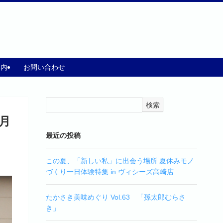
案内
お問い合わせ
検索
7月
最近の投稿
この夏、「新しい私」に出会う場所 夏休みモノ
づくり一日体験特集 in ヴィシーズ高崎店
たかさき美味めぐり Vol.63 「孫太郎むらさ
き」