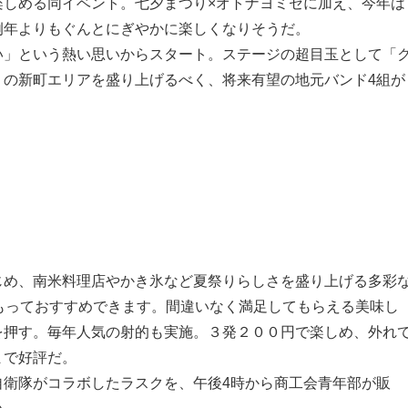
しめる同イベント。七夕まつり×オトナヨミセに加え、今年は
例年よりもぐんとにぎやかに楽しくなりそうだ。
」という熱い思いからスタート。ステージの超目玉として「
」の新町エリアを盛り上げるべく、将来有望の地元バンド4組が
め、南米料理店やかき氷など夏祭りらしさを盛り上げる多彩
もっておすすめできます。間違いなく満足してもらえる美味し
を押す。毎年人気の射的も実施。３発２００円で楽しめ、外れ
まで好評だ。
衛隊がコラボしたラスクを、午後4時から商工会青年部が販