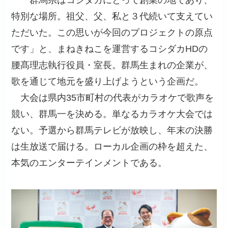
「群馬県はコシダカにとって創業の地であり、
特別な場所。祖父、父、私と３代続いて支えてい
ただいた。この思いが今回のプロジェクトの原点
です」と、まねきねこを運営するコシダカHDの
腰髙理志執行役員・室長。群馬生まれの企業が、
歌を通じて地元を盛り上げようという企画だ。
大会は県内35市町村の代表がカラオケで歌声を
競い、群馬一を決める。単なるカラオケ大会では
ない。予選から群馬テレビが放映し、年末の決勝
は生放送で届ける。ローカル企画の枠を超えた、
本気のエンターテインメントである。