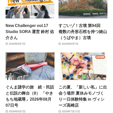
New Challenger vol.17
すごいゾ！古墳 第94回
Studio SORA 運営 鈴村 佑
複数の舟形石棺を持つ姥山
介さん
（うばやま）古墳
2026年8月7日
2026年8月7日
ぐんま謎学の旅 続・民話
この夏、「新しい私」に出
と伝説の舞台（8） 「やき
会う場所 夏休みモノづく
もち地蔵尊」2026年08月
り一日体験特集 in ヴィシ
07日号
ーズ高崎店
2026年8月7日
2026年7月17日