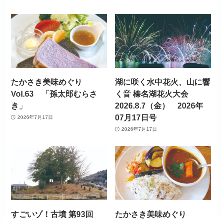
たかさき美味めぐり
湖に咲く水中花火、山に響
Vol.63 「孫太郎むらさ
く音 榛名湖花火大会
き」
2026.8.7（金） 2026年
07月17日号
2026年7月17日
2026年7月17日
すごいゾ！古墳 第93回
たかさき美味めぐり