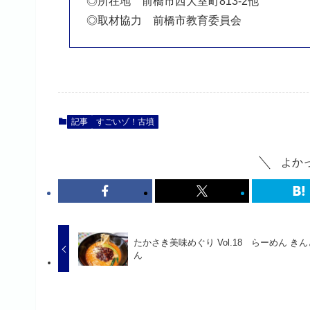
◎所在地 前橋市西大室町813-2他
◎取材協力 前橋市教育委員会
記事
すごいゾ！古墳
よか
たかさき美味めぐり Vol.18 らーめん き
ん