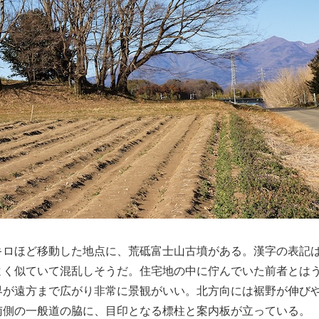
ロほど移動した地点に、荒砥富士山古墳がある。漢字の表記
よく似ていて混乱しそうだ。住宅地の中に佇んでいた前者とは
界が遠方まで広がり非常に景観がいい。北方向には裾野が伸び
南側の一般道の脇に、目印となる標柱と案内板が立っている。