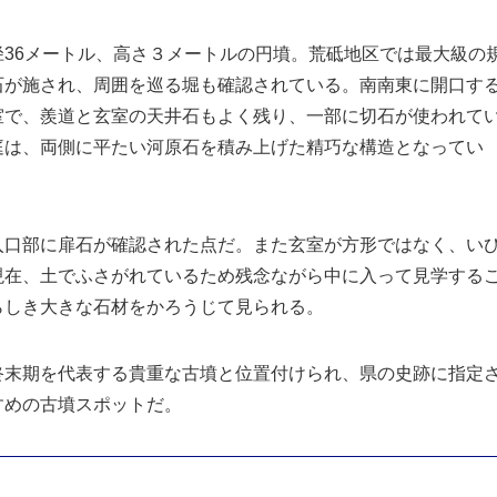
36メートル、高さ３メートルの円墳。荒砥地区では最大級の
石が施され、周囲を巡る堀も確認されている。南南東に開口す
室で、羨道と玄室の天井石もよく残り、一部に切石が使われて
庭は、両側に平たい河原石を積み上げた精巧な構造となってい
口部に扉石が確認された点だ。また玄室が方形ではなく、い
現在、土でふさがれているため残念ながら中に入って見学する
らしき大きな石材をかろうじて見られる。
末期を代表する貴重な古墳と位置付けられ、県の史跡に指定
すめの古墳スポットだ。