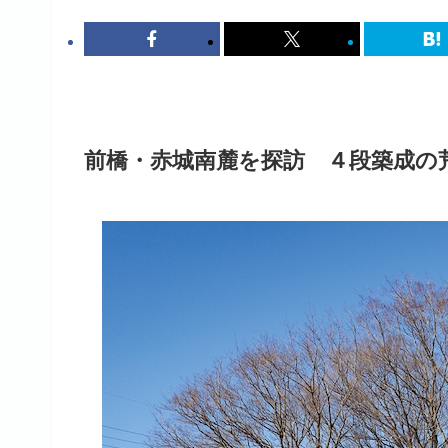
前橋・赤城南麓を探訪 ４段築成の