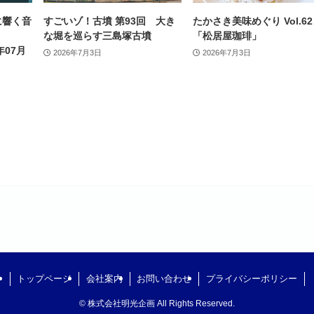
に響く音
すごいゾ！古墳 第93回 大き
たかさき美味めぐり Vol.
な堀を巡らす三島塚古墳
「松居屋珈琲」
年07月
2026年7月3日
2026年7月3日
トップページ
会社案内
お問い合わせ
プライバシーポリシー
©
株式会社明光企画 All Rights Reserved.