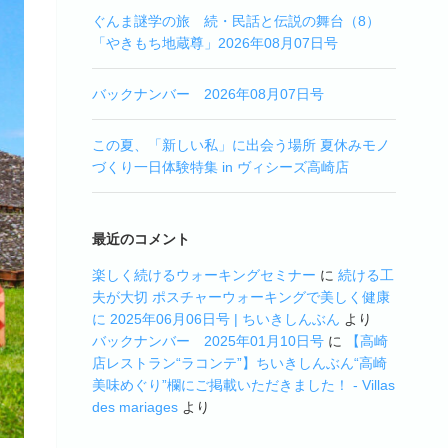
ぐんま謎学の旅 続・民話と伝説の舞台（8）
「やきもち地蔵尊」2026年08月07日号
バックナンバー 2026年08月07日号
この夏、「新しい私」に出会う場所 夏休みモノ
づくり一日体験特集 in ヴィシーズ高崎店
最近のコメント
楽しく続けるウォーキングセミナー
に
続ける工
夫が大切 ポスチャーウォーキングで美しく健康
に 2025年06月06日号 | ちいきしんぶん
より
バックナンバー 2025年01月10日号
に
【高崎
店レストラン“ラコンテ”】ちいきしんぶん“高崎
美味めぐり”欄にご掲載いただきました！ - Villas
des mariages
より