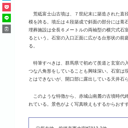
荒砥富士山古墳は、７世紀末に築造された直径
模を誇る。墳丘は４段築成で斜面の部分には葺
埋葬施設は全長６メートルの両袖型の横穴式石
るという。石室の入口正面に広がる台形状の前
る。
特筆すべきは、群馬県で初めて羨道と玄室の入
つな八角形をしていることも興味深い。石室は
とはできないが、開口部に露出している天井石
このような特徴から、赤城山南麓の古墳時代終
れている。景色がよく写真映えもするからおす