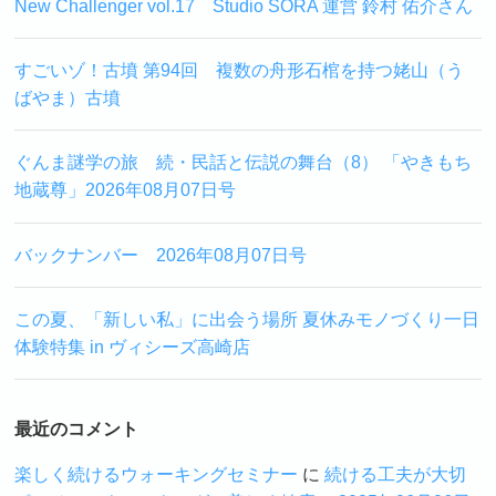
New Challenger vol.17 Studio SORA 運営 鈴村 佑介さん
すごいゾ！古墳 第94回 複数の舟形石棺を持つ姥山（う
ばやま）古墳
ぐんま謎学の旅 続・民話と伝説の舞台（8） 「やきもち
地蔵尊」2026年08月07日号
バックナンバー 2026年08月07日号
この夏、「新しい私」に出会う場所 夏休みモノづくり一日
体験特集 in ヴィシーズ高崎店
最近のコメント
楽しく続けるウォーキングセミナー
に
続ける工夫が大切