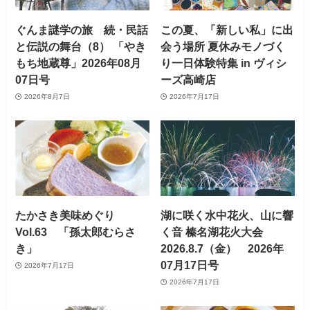
ぐんま謎学の旅 続・民話
この夏、「新しい私」に出
と伝説の舞台（8） 「やき
会う場所 夏休みモノづく
もち地蔵尊」2026年08月
り一日体験特集 in ヴィシ
07日号
ーズ高崎店
2026年8月7日
2026年7月17日
たかさき美味めぐり
湖に咲く水中花火、山に響
Vol.63 「孫太郎むらさ
く音 榛名湖花火大会
き」
2026.8.7（金） 2026年
07月17日号
2026年7月17日
2026年7月17日