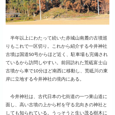
半年以上にわたって続いた赤城山南麓の古墳巡
りもこれで一区切り。これから紹介する今井神社
古墳は国道50号からほど近く、駐車場も完備され
ているから訪問しやすい。前回訪れた荒砥富士山
古墳から車で10分ほど南西に移動し、荒砥川の東
岸に立地する今井神社の境内にある。
今井神社は、古代日本の七街道の一つ東山道に
面し、高い古墳の上から村を守る北向きの神社と
しても知られている。うっそうと生い茂る樹木に