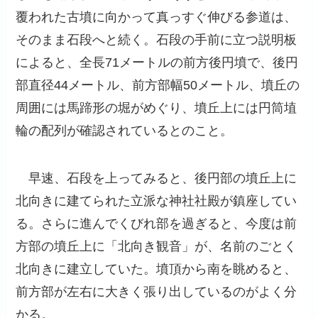
覆われた古墳に向かって真っすぐ伸びる参道は、
そのまま石段へと続く。石段の手前に立つ説明板
によると、全長71メートルの前方後円墳で、後円
部直径44メートル、前方部幅50メートル、墳丘の
周囲には馬蹄形の堀がめぐり、墳丘上には円筒埴
輪の配列が確認されているとのこと。
早速、石段を上ってみると、後円部の墳丘上に
北向きに建てられた立派な神社社殿が鎮座してい
る。さらに進んでくびれ部を過ぎると、今度は前
方部の墳丘上に「北向き観音」が、名前のごとく
北向きに建立していた。墳頂から南を眺めると、
前方部が左右に大きく張り出しているのがよく分
かる。