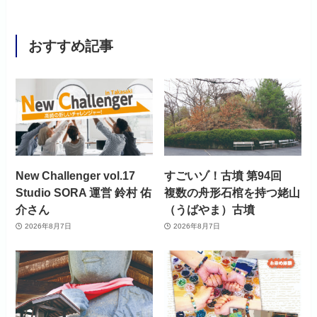
おすすめ記事
New Challenger vol.17
すごいゾ！古墳 第94回
Studio SORA 運営 鈴村 佑
複数の舟形石棺を持つ姥山
介さん
（うばやま）古墳
2026年8月7日
2026年8月7日