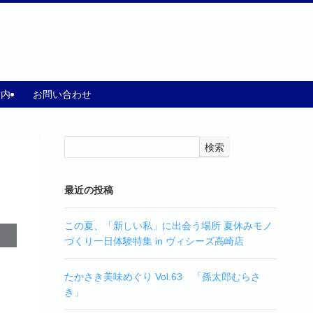
案内
お問い合わせ
検索
最近の投稿
この夏、「新しい私」に出会う場所 夏休みモノ
づくり一日体験特集 in ヴィシーズ高崎店
たかさき美味めぐり Vol.63 「孫太郎むらさ
き」